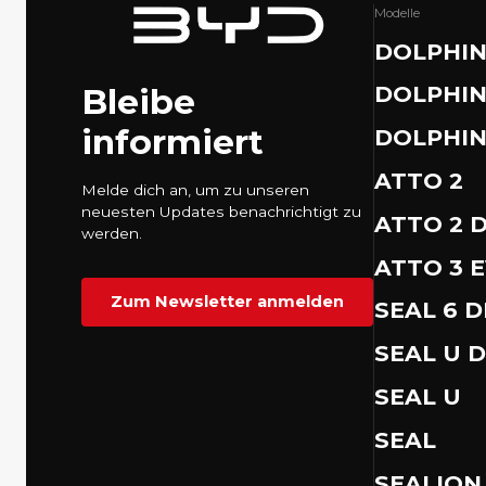
Modelle
DOLPHIN
Bleibe
DOLPHIN
informiert
DOLPHI
ATTO 2
Melde dich an, um zu unseren
neuesten Updates benachrichtigt zu
ATTO 2 D
werden.
ATTO 3 
Zum Newsletter anmelden
SEAL 6 
SEAL U D
SEAL U
SEAL
SEALION