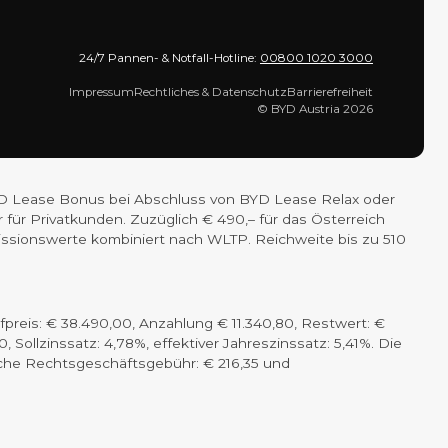
24/7 Pannen- & Notfall-Hotline:
00800 1020 3000
Impressum
Rechtliches & Datenschutz
Barrierefreiheit
© BYD Austria 2026
– BYD Lease Bonus bei Abschluss von BYD Lease Relax oder
für Privatkunden. Zuzüglich € 490,– für das Österreich
missionswerte kombiniert nach WLTP. Reichweite bis zu 510
preis: € 38.490,00, Anzahlung € 11.340,80, Restwert: €
 Sollzinssatz: 4,78%, effektiver Jahreszinssatz: 5,41%. Die
zliche Rechtsgeschäftsgebühr: € 216,35 und