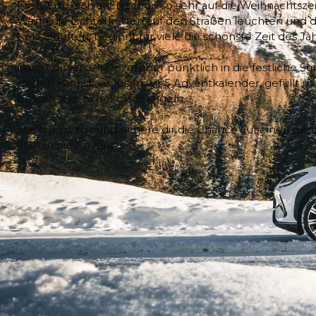
Freust du dich auch schon so sehr auf die Weihnachtszei
Wenn die Lichterketten auf den Straßen leuchten und d
Kekse duften, beginnt für viele die schönste Zeit des Jah
Damit du am 01. Dezember pünktlich in die festliche 
starten kannst, verlosen wir 5 Adventkalender, gefüllt m
besten aller Schokoladekugeln.
Mach jetzt mit und sichere dir die Chance auf einen gen
Start in die Adventzeit!