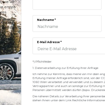
t wie wir?
ie ersten
res.
Nachname *
Stimmung
it den
E-Mail Adresse *
ussvollen
*) Pflichtfelder
1. Datenverarbeitung zur Erfüllung Ihrer Anfrage
Ich nehme zur Kenntnis, dass meine von mir oben an
Erfüllung meiner Anfrage erforderlich sind, von der C
1060 Wien verarbeitet und verwendet und zu diesem
Vertragspartner und auch an sonstige zur Erfüllung m
Personen übermittelt werden dürfen (bspw. Druckereie
Die näheren Details zur Verarbeitung Ihrer personen
stehen Ihnen unter dem Link Rechtliche Information