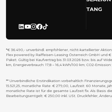
TANG
*€ 36.490,- unverbindl. empfohlener, nicht-kartellierter Ak
Flex powered by Raiffeisen-Leasing Österreich GmbH und € 2
Paket. Gültig bei Kaufvertrag bis 31.03.2026 bzw. bis auf W
km, Energieverbrauch: 17,8 – 16,4 kWh/100 km; CO2-Emission:
** Unverbindliche Erstindikation vorbehaltlich Finanzierung
15.521,25, monatliche Rate: € 279,00, Laufzeit: 60 Monate, jä
monatliche Rate ist für die gesamte Laufzeit fix. Als Basis d
Bearbeitungsentgelt: € 250,00 inkl. USt. Druckfehler, Änder