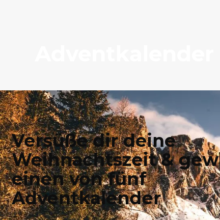
Adventkalender
Versüße dir deine
Weihnachtszeit & gew
einen von fünf
Adventkalender