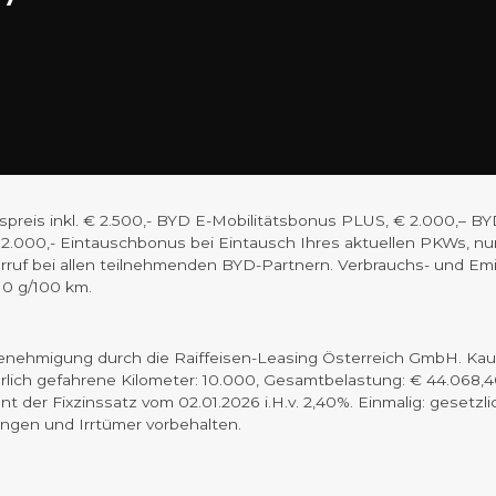
tionspreis inkl. € 2.500,- BYD E-Mobilitätsbonus PLUS, € 2.000,
.000,- Eintauschbonus bei Eintausch Ihres aktuellen PKWs, nur 
iderruf bei allen teilnehmenden BYD-Partnern. Verbrauchs- und E
 0 g/100 km.
sgenehmigung durch die Raiffeisen-Leasing Österreich GmbH. Kauf
hrlich gefahrene Kilometer: 10.000, Gesamtbelastung: € 44.068,40,
ient der Fixzinssatz vom 02.01.2026 i.H.v. 2,40%. Einmalig: geset
ungen und Irrtümer vorbehalten.