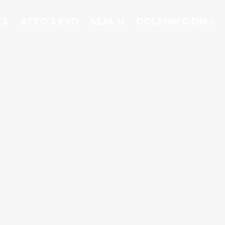
 2
ATTO 3 EVO
SEAL U
DOLPHIN G DM-i