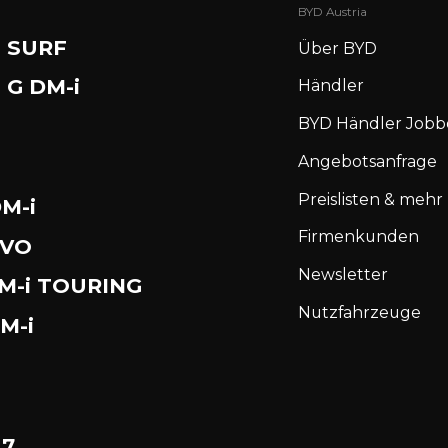
BYD Austria
 SURF
Über BYD
 G DM-i
Händler
BYD Händler Jobb
N
Angebotsanfrage
Preislisten & mehr
M-i
Firmenkunden
EVO
Newsletter
DM-i TOURING
Nutzfahrzeuge
M-i
 7