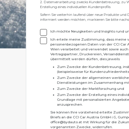
2. Datenverarbeitung zwecks Kundenbetreuung, zu 
Erstellung eines individuellen Kundenprofils
Sofern Sie weiterhin laufend über neue Produkte und 
informiert werden möchten, markieren Sie bitte nach
Ich möchte Neuigkeiten und Insights rund u
Ich erteile meine Zustimmung, dass meine
personenbezogenen Daten von der CCI Car Au
Wien verarbeitet und verwendet sowie auch
Vertragspartner, Druckereien, Versanddien
übermittelt werden dürfen, dies jeweils
Zum Zwecke der Kundenbetreuung, insb
(beispielsweise für Kundenzufriedenheit
Zum Zwecke der allgemeinen werbliche
Dienstleistungen im Zusammenhang mit 
Zum Zwecke der Marktforschung und
Zum Zwecke der Erstellung eines individ
Grundlage mit personalisierten Angebot
anzusprechen.
Sie können Ihre vorstehend erteilte Zustim
Briefs an die CCI Car Austria GmbH i.G, Gump
office@bydauto.at mit Wirkung für die Zukunft
vorgenannten Zwecke, widerrufen.