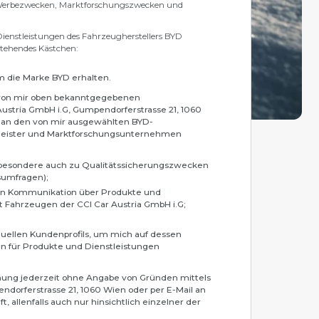
Werbezwecken, Marktforschungszwecken und
Dienstleistungen des Fahrzeugherstellers BYD
stehendes Kästchen:
m die Marke BYD erhalten.
 von mir oben bekanntgegebenen
stria GmbH i.G, Gumpendorferstrasse 21, 1060
 an den von mir ausgewählten BYD-
stleister und Marktforschungsunternehmen
esondere auch zu Qualitätssicherungszwecken
sumfragen);
n Kommunikation über Produkte und
Fahrzeugen der CCI Car Austria GmbH i.G;
uellen Kundenprofils, um mich auf dessen
en für Produkte und Dienstleistungen
mung jederzeit ohne Angabe von Gründen mittels
endorferstrasse 21, 1060 Wien oder per E-Mail an
, allenfalls auch nur hinsichtlich einzelner der