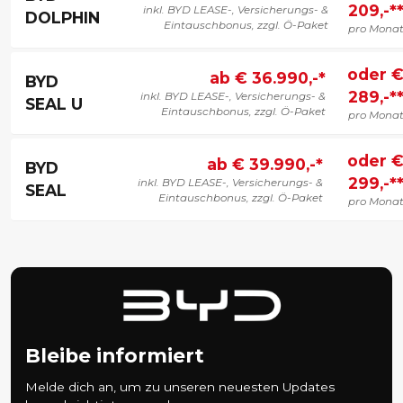
209,-*
inkl. BYD LEASE-, Versicherungs- &
DOLPHIN
Eintauschbonus, zzgl. Ö-Paket
pro Mona
oder 
ab € 36.990,-*
BYD
289,-*
inkl. BYD LEASE-, Versicherungs- &
SEAL U
Eintauschbonus, zzgl. Ö-Paket
pro Mona
oder 
ab € 39.990,-*
BYD
299,-*
inkl. BYD LEASE-, Versicherungs- &
SEAL
Eintauschbonus, zzgl. Ö-Paket
pro Mona
Bleibe informiert
Melde dich an, um zu unseren neuesten Updates