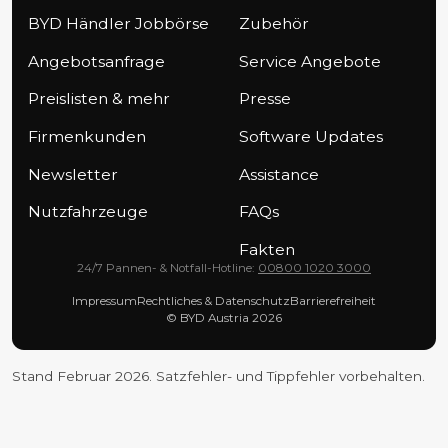
BYD Händler Jobbörse
Zubehör
Angebotsanfrage
Service Angebote
Preislisten & mehr
Presse
Firmenkunden
Software Updates
Newsletter
Assistance
Nutzfahrzeuge
FAQs
Fakten
24/7 Pannen- & Notfall-Hotline:
00800 1020 3000
Impressum
Rechtliches & Datenschutz
Barrierefreiheit
© BYD Austria 2026
Stand Februar 2026. Satzfehler- und Tippfehler vorbehalten.