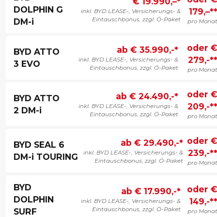
€ 19.990,–*
DOLPHIN G
179,–*
inkl. BYD LEASE-, Versicherungs- &
Eintauschbonus, zzgl. Ö-Paket
DM-i
pro Mona
oder 
ab € 35.990,-*
BYD ATTO
279,-*
inkl. BYD LEASE-, Versicherungs- &
3 EVO
Eintauschbonus, zzgl. Ö-Paket
pro Mona
oder 
ab € 24.490,-*
BYD ATTO
209,-*
inkl. BYD LEASE-, Versicherungs- &
2 DM-i
Eintauschbonus, zzgl. Ö-Paket
pro Mona
oder 
ab € 29.490,-*
BYD SEAL 6
239,-*
inkl. BYD LEASE-, Versicherungs- &
DM-i TOURING
Eintauschbonus, zzgl. Ö-Paket
pro Mona
BYD
oder 
ab € 17.990,-*
DOLPHIN
149,-*
inkl. BYD LEASE-, Versicherungs- &
Eintauschbonus, zzgl. Ö-Paket
SURF
pro Mona