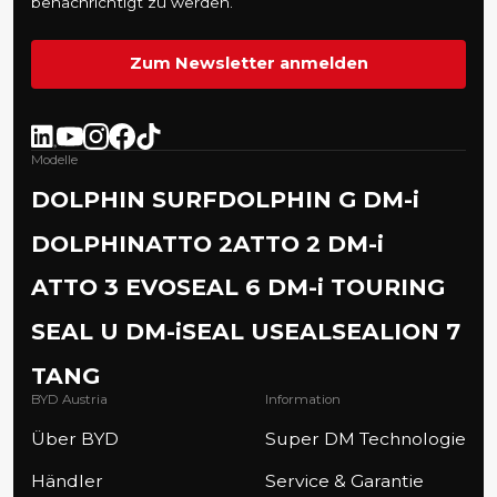
benachrichtigt zu werden.
Zum Newsletter anmelden
Modelle
DOLPHIN SURF
DOLPHIN G DM-i
DOLPHIN
ATTO 2
ATTO 2 DM-i
ATTO 3 EVO
SEAL 6 DM-i TOURING
SEAL U DM-i
SEAL U
SEAL
SEALION 7
TANG
BYD Austria
Information
Über BYD
Super DM Technologie
Händler
Service & Garantie