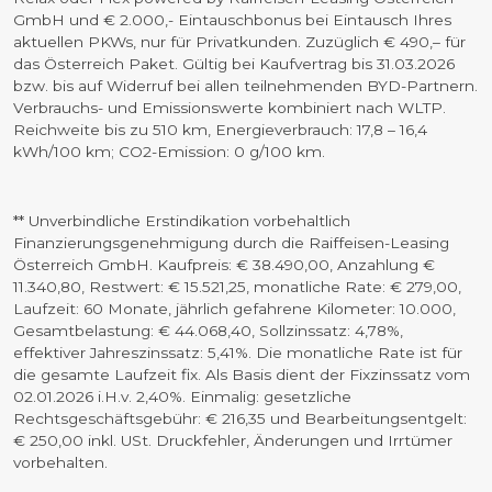
GmbH und € 2.000,- Eintauschbonus bei Eintausch Ihres
aktuellen PKWs, nur für Privatkunden. Zuzüglich € 490,– für
das Österreich Paket. Gültig bei Kaufvertrag bis 31.03.2026
bzw. bis auf Widerruf bei allen teilnehmenden BYD-Partnern.
Verbrauchs- und Emissionswerte kombiniert nach WLTP.
Reichweite bis zu 510 km, Energieverbrauch: 17,8 – 16,4
kWh/100 km; CO2-Emission: 0 g/100 km.
** Unverbindliche Erstindikation vorbehaltlich
Finanzierungsgenehmigung durch die Raiffeisen-Leasing
Österreich GmbH. Kaufpreis: € 38.490,00, Anzahlung €
11.340,80, Restwert: € 15.521,25, monatliche Rate: € 279,00,
Laufzeit: 60 Monate, jährlich gefahrene Kilometer: 10.000,
Gesamtbelastung: € 44.068,40, Sollzinssatz: 4,78%,
effektiver Jahreszinssatz: 5,41%. Die monatliche Rate ist für
die gesamte Laufzeit fix. Als Basis dient der Fixzinssatz vom
02.01.2026 i.H.v. 2,40%. Einmalig: gesetzliche
Rechtsgeschäftsgebühr: € 216,35 und Bearbeitungsentgelt:
€ 250,00 inkl. USt. Druckfehler, Änderungen und Irrtümer
vorbehalten.