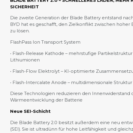
BLADE BATTERY 2.0 – SCHNELLERES LADEN, MEHR 
SICHERHEIT
Die zweite Generation der Blade Battery entstand nach
BYD hat es geschafft, den Zielkonflikt zwischen hohe
zu lösen.
FlashPass Ion Transport System
• Flash‑Release Kathode – mehrstufige Partikelstruktur
Lithiumionen
• Flash‑Flow Elektrolyt – KI‑optimierte Zusammensetzu
• Flash‑Intercalate Anode – multidimensionale Struktur
Diese Technologien reduzieren den Innenwiderstand d
Wärmeentwicklung der Batterie
Neue SEI‑Schicht
Die Blade Battery 2.0 besitzt außerdem eine neu entwi
(SEI). Sie ist ultradünn für hohe Leitfähigkeit und gleich