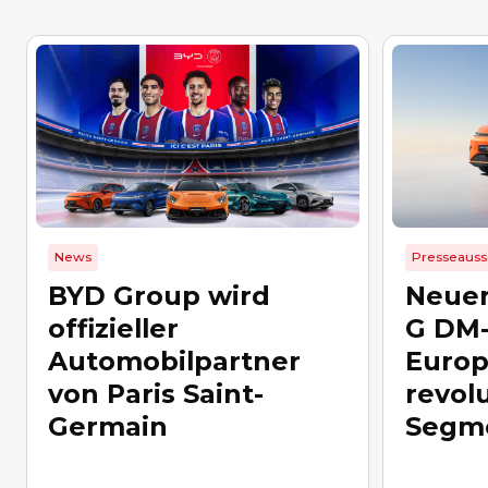
News
Presseaus
BYD Group wird
Neue
offizieller
G DM-
Automobilpartner
Europ
von Paris Saint-
revolu
Germain
Segm