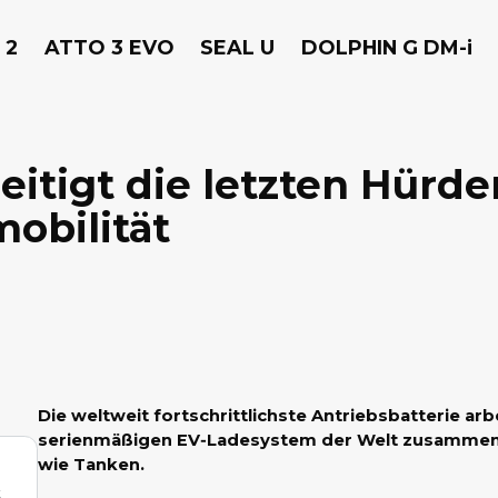
 2
ATTO 3 EVO
SEAL U
DOLPHIN G DM-i
itigt die letzten Hürde
obilität
Die weltweit fortschrittlichste Antriebsbatterie ar
serienmäßigen EV‑Ladesystem der Welt zusammen 
wie Tanken.
t