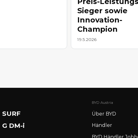
Preis-Leistungs
Sieger sowie
Innovation-
Champion
19.5.2026
BYD Austria
 SURF
Über BYD
 G DM-i
Händler
BYD Händler Jobb
N