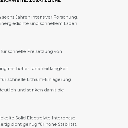
REICHWEITE, ZUSÄTZLICHE
 sechs Jahren intensiver Forschung.
r Energiedichte und schnellem Laden
 für schnelle Freisetzung von
ng mit hoher Ionenleitfähigkeit
 für schnelle Lithium‑Einlagerung
eutlich und senken damit die
ckelte Solid Electrolyte Interphase
zeitig dicht genug für hohe Stabilität.