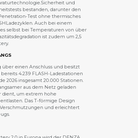
araturtechnologie.Sicherheit und
rheitstests bestanden, darunter den
Penetration‑Test ohne thermisches
ASHLadezyklen. Auch bei einem
m es selbst bei Temperaturen von über
azitätsdegradation ist zudem um 2,5
ery.
ANGS
g über einen Anschluss und besitzt
t bereits 4.239 FLASH‑Ladestationen
 Ende 2026 insgesamt 20.000 Stationen.
 langsamer aus dem Netz geladen
er dient, um extrem hohe
entlasten. Das T‑förmige Design
t Verschmutzungen und erleichtert
ugs.
tery 2.0 in Europa wird der DENZA