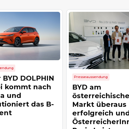
sendung
r BYD DOLPHIN
Presseaussendung
i kommt nach
BYD am
a und
österreichisch
tioniert das B-
Markt überaus
ent
erfolgreich und
ÖsterreicherIn