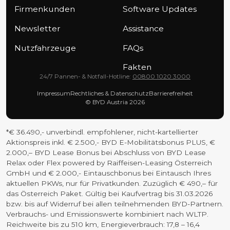
Firmenkunden
Software Updates
Newsletter
Assistance
Nutzfahrzeuge
FAQs
Fakten
24/7 Pannen- & Notfall-Hotline:
00800 1020 3000
Impressum
Rechtliches & Datenschutz
Barrierefreiheit
© BYD Austria 2026
*€ 36.490,- unverbindl. empfohlener, nicht-kartellierter
Aktionspreis inkl. € 2.500,- BYD E-Mobilitätsbonus PLUS, €
2.000,– BYD Lease Bonus bei Abschluss von BYD Lease
Relax oder Flex powered by Raiffeisen-Leasing Österreich
GmbH und € 2.000,- Eintauschbonus bei Eintausch Ihres
aktuellen PKWs, nur für Privatkunden. Zuzüglich € 490,– für
das Österreich Paket. Gültig bei Kaufvertrag bis 31.03.2026
bzw. bis auf Widerruf bei allen teilnehmenden BYD-Partnern.
Verbrauchs- und Emissionswerte kombiniert nach WLTP.
Reichweite bis zu 510 km, Energieverbrauch: 17,8 – 16,4