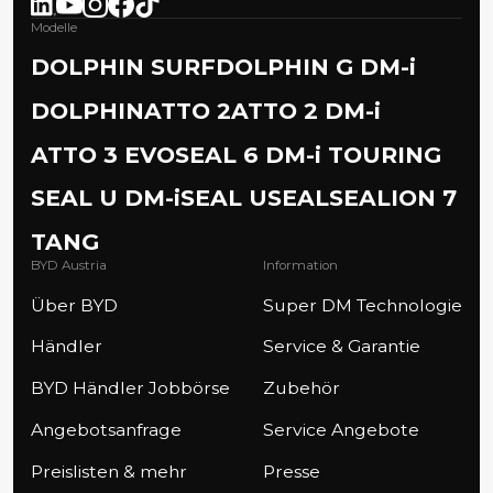
Modelle
DOLPHIN SURF
DOLPHIN G DM-i
DOLPHIN
ATTO 2
ATTO 2 DM-i
ATTO 3 EVO
SEAL 6 DM-i TOURING
SEAL U DM-i
SEAL U
SEAL
SEALION 7
TANG
BYD Austria
Information
Über BYD
Super DM Technologie
Händler
Service & Garantie
BYD Händler Jobbörse
Zubehör
Angebotsanfrage
Service Angebote
Preislisten & mehr
Presse