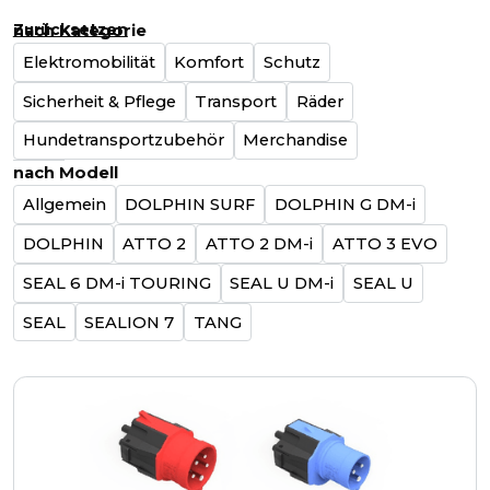
nach Kategorie
Zurücksetzen
Elektromobilität
Komfort
Schutz
Sicherheit & Pflege
Transport
Räder
Hundetransportzubehör
Merchandise
nach Modell
Allgemein
DOLPHIN SURF
DOLPHIN G DM-i
DOLPHIN
ATTO 2
ATTO 2 DM-i
ATTO 3 EVO
SEAL 6 DM-i TOURING
SEAL U DM-i
SEAL U
SEAL
SEALION 7
TANG