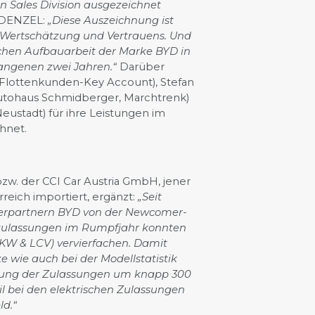
n Sales Division ausgezeichnet
n DENZEL:
„Diese Auszeichnung ist
r Wertschätzung und Vertrauens. Und
eichen Aufbauarbeit der Marke BYD in
gangenen zwei Jahren.“
Darüber
(Flottenkunden-Key Account), Stefan
(Autohaus Schmidberger, Marchtrenk)
eustadt) für ihre Leistungen im
hnet.
bzw. der CCI Car Austria GmbH, jener
reich importiert, ergänzt:
„Seit
erpartnern BYD von der Newcomer-
uzulassungen im Rumpfjahr konnten
KW & LCV) vervierfachen. Damit
 wie auch bei der Modellstatistik
gerung der Zulassungen um knapp 300
 bei den elektrischen Zulassungen
ld.“