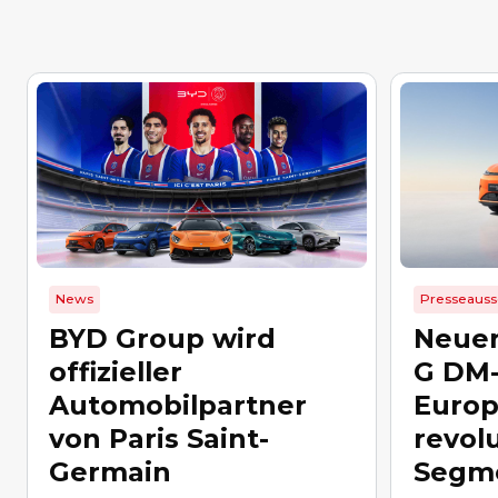
News
Presseaus
BYD Group wird
Neue
offizieller
G DM-
Automobilpartner
Europ
von Paris Saint-
revolu
Germain
Segm