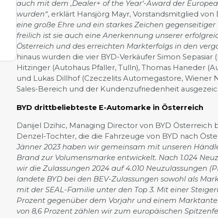
auch mit dem ‚Dealer+ of the Year‘-Award der Europea
wurden“
, erklärt Hansjörg Mayr, Vorstandsmitglied vo
eine große Ehre und ein starkes Zeichen gegenseitige
freilich ist sie auch eine Anerkennung unserer erfolgr
Österreich und des erreichten Markterfolgs in den ver
hinaus wurden die vier BYD-Verkäufer Simon Sepasiar 
Hitzinger (Autohaus Pfaller, Tulln), Thomas Haneder 
und Lukas Dillhof (Czeczelits Automegastore, Wiener N
Sales-Bereich und der Kundenzufriedenheit ausgezeic
BYD drittbeliebteste E-Automarke in Österreich
Danijel Dzihic, Managing Director von BYD Österreich 
Denzel-Tochter, die die Fahrzeuge von BYD nach Öster
Jänner 2023 haben wir gemeinsam mit unseren Händl
Brand zur Volumensmarke entwickelt. Nach 1.024 Ne
wir die Zulassungen 2024 auf 4.010 Neuzulassungen (P
landete BYD bei den BEV-Zulassungen sowohl als Marke
mit der SEAL-Familie unter den Top 3. Mit einer Stei
Prozent gegenüber dem Vorjahr und einem Marktanteil
von 8,6 Prozent zählen wir zum europäischen Spitzenfe