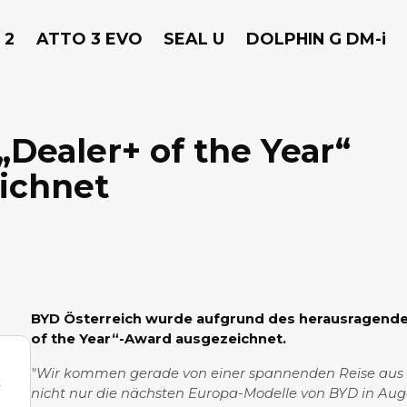
 2
ATTO 3 EVO
SEAL U
DOLPHIN G DM-i
„Dealer+ of the Year“
ichnet
BYD Österreich wurde aufgrund des herausragende
of the Year“-Award ausgezeichnet.
"Wir kommen gerade von einer spannenden Reise aus S
t
nicht nur die nächsten Europa-Modelle von BYD in A