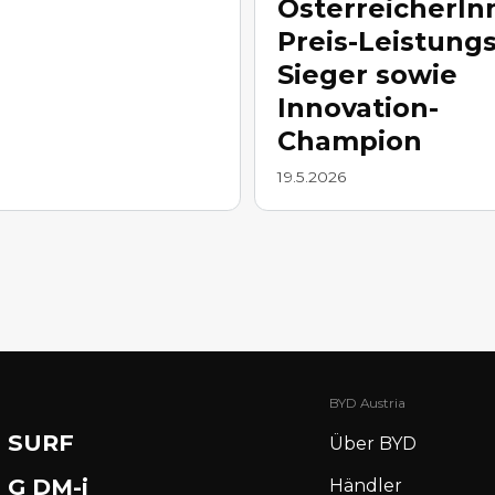
ÖsterreicherIn
Preis-Leistungs
Sieger sowie
Innovation-
Champion
19.5.2026
BYD Austria
 SURF
Über BYD
 G DM-i
Händler