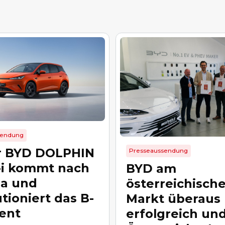
sendung
r BYD DOLPHIN
Presseaussendung
i kommt nach
BYD am
a und
österreichisch
tioniert das B-
Markt überaus
ent
erfolgreich und