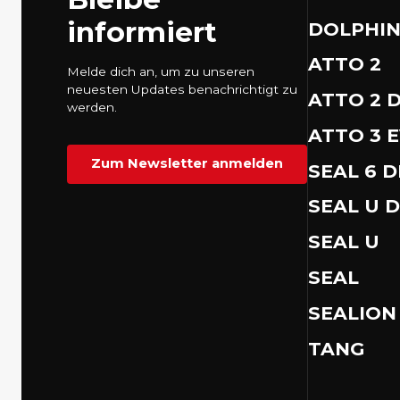
informiert
DOLPHI
ATTO 2
Melde dich an, um zu unseren
neuesten Updates benachrichtigt zu
ATTO 2 D
werden.
ATTO 3 
Zum Newsletter anmelden
SEAL 6 
SEAL U D
SEAL U
SEAL
SEALION
TANG