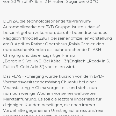
von 20 % auf 97 % in 12 Minuten. Sogar bei -30 °C
DENZA, die technologieorientiertePremium-
Automobilmarke der BYD Gruppe, ist stolz darauf,
bekannt geben zukönnen, dass ihr beeindruckendes
Flaggschiffmodell Z9GT bei seiner offiziellenVorstellung
am 8. April im Pariser Opernhaus ‚Palais Garnier‘ den
europäischenKunden das bahnbrechende FLASH-
Charging und das einzigartige Prinzip
„Bereit in 5. Voll in 9. Bei Kälte +3“(Englisch: „Ready in 5,
Full in 9, Cold Add 3”) vorstellen wird.
Das FLASH-Charging wurde kürzlich von dem BYD-
VorstandsvorsitzendemWang Chuanfu bei einer
Veranstaltung in China vorgestellt und steht nun
nurnoch wenige Wochen vor seiner weltweiten
Markteinführung. Es soll die letztenHindernisse für
diejenigen Kunden beseitigen, die noch immer
Vorbehalte gegeneinen Umstieg auf emissionsfreie