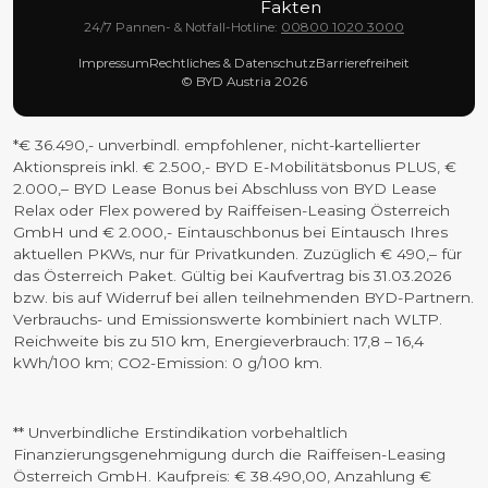
Fakten
24/7 Pannen- & Notfall-Hotline:
00800 1020 3000
Impressum
Rechtliches & Datenschutz
Barrierefreiheit
© BYD Austria 2026
*€ 36.490,- unverbindl. empfohlener, nicht-kartellierter
Aktionspreis inkl. € 2.500,- BYD E-Mobilitätsbonus PLUS, €
2.000,– BYD Lease Bonus bei Abschluss von BYD Lease
Relax oder Flex powered by Raiffeisen-Leasing Österreich
GmbH und € 2.000,- Eintauschbonus bei Eintausch Ihres
aktuellen PKWs, nur für Privatkunden. Zuzüglich € 490,– für
das Österreich Paket. Gültig bei Kaufvertrag bis 31.03.2026
bzw. bis auf Widerruf bei allen teilnehmenden BYD-Partnern.
Verbrauchs- und Emissionswerte kombiniert nach WLTP.
Reichweite bis zu 510 km, Energieverbrauch: 17,8 – 16,4
kWh/100 km; CO2-Emission: 0 g/100 km.
** Unverbindliche Erstindikation vorbehaltlich
Finanzierungsgenehmigung durch die Raiffeisen-Leasing
Österreich GmbH. Kaufpreis: € 38.490,00, Anzahlung €