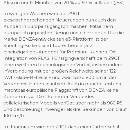
Akku in nur 12 Minuten von 20 % auf97 % aufladen („+3“).
In wenigen Wochen wird der Z9GT
diesebahnbrechenden Neuerungen nun auch den
Kunden in Europa zugänglich machen. Mitseinem
europäisch geprägten Design und einer speziell für die
Marke DENZAentwickelten e3-Plattform ist der
Shooting Brake Grand Tourer bereits jetzt
eineinzigartiges Angebot für Premium-Kunden. Die
Integration von FLASH Chargingverschafft dem Z9GT
einen weiteren technologischen Vorteil, insbesondere
inVerbindung mit der großen Reichweite seiner 122-
kWh-Blade-Batterie – und zwar biszu 800 km in der
Version mit Hinterradantrieb. Auch in puncto Leistung
machtdas europäische Flaggschiff von DENZA keine
Kompromisse: Die Dreimotor-Versiondes
vollelektrischen Modells verfügt über mehr als 960 PS
und beschleunigt inweniger als drei Sekunden von 0 auf
100 km/h.
Im Innenraum wird der Z9GT dank einerPartnerschaft