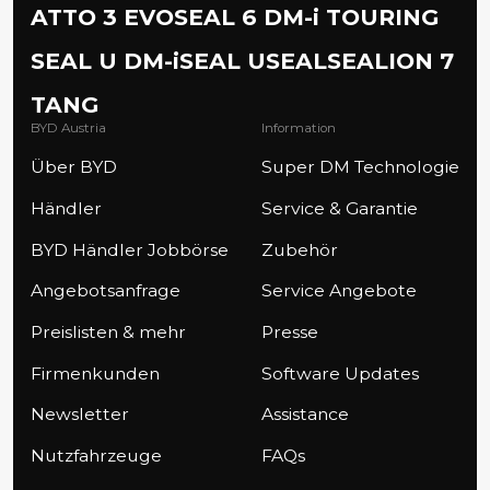
ATTO 3 EVO
SEAL 6 DM-i TOURING
SEAL U DM-i
SEAL U
SEAL
SEALION 7
TANG
BYD Austria
Information
Über BYD
Super DM Technologie
Händler
Service & Garantie
BYD Händler Jobbörse
Zubehör
Angebotsanfrage
Service Angebote
Preislisten & mehr
Presse
Firmenkunden
Software Updates
Newsletter
Assistance
Nutzfahrzeuge
FAQs