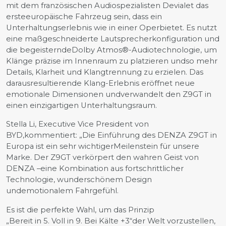
mit dem französischen Audiospezialisten Devialet das
ersteeuropäische Fahrzeug sein, dass ein
Unterhaltungserlebnis wie in einer Operbietet. Es nutzt
eine maßgeschneiderte Lautsprecherkonfiguration und
die begeisterndeDolby Atmos®-Audiotechnologie, um
Klänge präzise im Innenraum zu platzieren undso mehr
Details, Klarheit und Klangtrennung zu erzielen. Das
darausresultierende Klang-Erlebnis eröffnet neue
emotionale Dimensionen undverwandelt den Z9GT in
einen einzigartigen Unterhaltungsraum.
Stella Li, Executive Vice President von
BYD,kommentiert: „Die Einführung des DENZA Z9GT in
Europa ist ein sehr wichtigerMeilenstein für unsere
Marke. Der Z9GT verkörpert den wahren Geist von
DENZA –eine Kombination aus fortschrittlicher
Technologie, wunderschönem Design
undemotionalem Fahrgefühl.
Es ist die perfekte Wahl, um das Prinzip
„Bereit in 5. Voll in 9. Bei Kälte +3“der Welt vorzustellen,