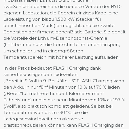
Mobilität haben. Es nutzt Durchbrüche in
zweiSchlüsselbereichen: die neueste Version der BYD-
eigenen Ladestation, die überein einziges Kabel eine
Ladeleistung von bis zu 1.500 kW (Stecker für
denchinesischen Markt) ermöglicht, und die zweite
Generation der firmeneigenenBlade-Batterie. Sie behält
die Vorteile der Lithium-Eisenphosphat-Chemie
(LFP)bei und nutzt die Fortschritte im Ionentransport,
um schneller und in einemgrößeren
Temperaturbereich mit höherer Leistung aufzuladen.
In der Praxis bedeutet FLASH Charging dank
seinerherausragenden Ladezeiten:
„Bereit in 5. Voll in 9. Bei Kälte +3”.FLASH Charging kann
den Akku in nur fünf Minuten von 10 % auf 70 % laden
(„Bereit”für mehrere hundert Kilometer mehr
Fahrleistung) und in nur neun Minuten von 10% auf 97 %
(„Voll”, also praktisch komplett geladen). Selbst bei
Temperaturenvon bis zu -30 °C, die die
Ladegeschwindigkeit normalerweise
drastischreduzieren können, kann FLASH Charging den