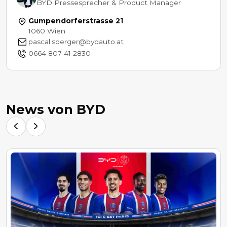
BYD Pressesprecher & Product Manager
Gumpendorferstrasse 21
1060 Wien
pascal.sperger@bydauto.at
0664 807 41 2830
News von BYD