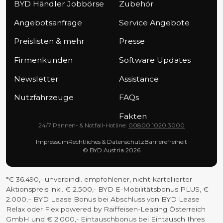
BYD Händler Jobbörse
Zubehör
Angebotsanfrage
Service Angebote
Preislisten & mehr
Presse
Firmenkunden
Software Updates
Newsletter
Assistance
Nutzfahrzeuge
FAQs
Fakten
24/7 Pannen- & Notfall-Hotline:
00800 1020 3000
Impressum
Rechtliches & Datenschutz
Barrierefreiheit
© BYD Austria 2026
*€ 36.490,- unverbindl. empfohlener, nicht-kartellierter
Aktionspreis inkl. € 2.500,- BYD E-Mobilitätsbonus PLUS, €
2.000,– BYD Lease Bonus bei Abschluss von BYD Lease
Relax oder Flex powered by Raiffeisen-Leasing Österreich
GmbH und € 2.000,- Eintauschbonus bei Eintausch Ihres