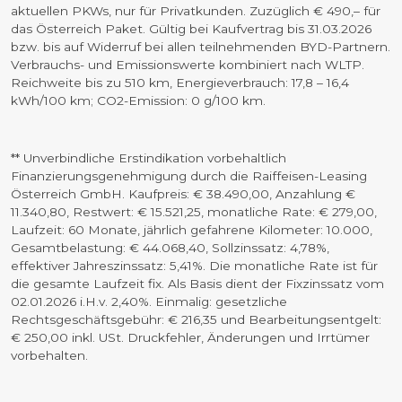
aktuellen PKWs, nur für Privatkunden. Zuzüglich € 490,– für
das Österreich Paket. Gültig bei Kaufvertrag bis 31.03.2026
bzw. bis auf Widerruf bei allen teilnehmenden BYD-Partnern.
Verbrauchs- und Emissionswerte kombiniert nach WLTP.
Reichweite bis zu 510 km, Energieverbrauch: 17,8 – 16,4
kWh/100 km; CO2-Emission: 0 g/100 km.
** Unverbindliche Erstindikation vorbehaltlich
Finanzierungsgenehmigung durch die Raiffeisen-Leasing
Österreich GmbH. Kaufpreis: € 38.490,00, Anzahlung €
11.340,80, Restwert: € 15.521,25, monatliche Rate: € 279,00,
Laufzeit: 60 Monate, jährlich gefahrene Kilometer: 10.000,
Gesamtbelastung: € 44.068,40, Sollzinssatz: 4,78%,
effektiver Jahreszinssatz: 5,41%. Die monatliche Rate ist für
die gesamte Laufzeit fix. Als Basis dient der Fixzinssatz vom
02.01.2026 i.H.v. 2,40%. Einmalig: gesetzliche
Rechtsgeschäftsgebühr: € 216,35 und Bearbeitungsentgelt:
€ 250,00 inkl. USt. Druckfehler, Änderungen und Irrtümer
vorbehalten.