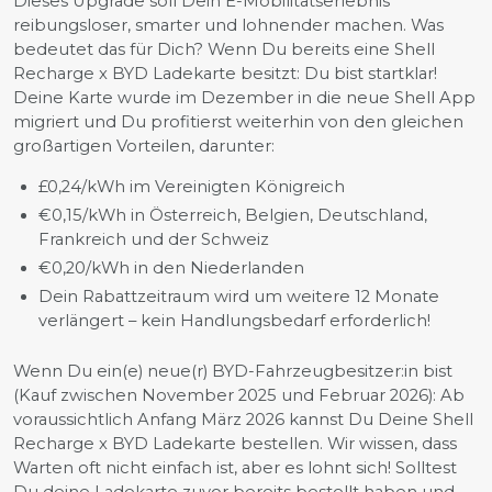
Dieses Upgrade soll Dein E-Mobilitätserlebnis
reibungsloser, smarter und lohnender machen. Was
bedeutet das für Dich? Wenn Du bereits eine Shell
Recharge x BYD Ladekarte besitzt: Du bist startklar!
Deine Karte wurde im Dezember in die neue Shell App
migriert und Du profitierst weiterhin von den gleichen
großartigen Vorteilen, darunter:
£0,24/kWh im Vereinigten Königreich
€0,15/kWh in Österreich, Belgien, Deutschland,
Frankreich und der Schweiz
€0,20/kWh in den Niederlanden
Dein Rabattzeitraum wird um weitere 12 Monate
verlängert – kein Handlungsbedarf erforderlich!
Wenn Du ein(e) neue(r) BYD-Fahrzeugbesitzer:in bist
(Kauf zwischen November 2025 und Februar 2026): Ab
voraussichtlich Anfang März 2026 kannst Du Deine Shell
Recharge x BYD Ladekarte bestellen. Wir wissen, dass
Warten oft nicht einfach ist, aber es lohnt sich! Solltest
Du deine Ladekarte zuvor bereits bestellt haben und